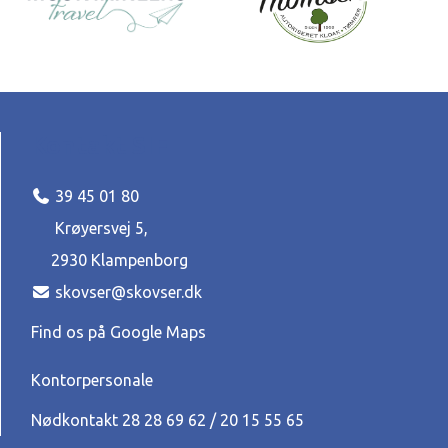
Kontakt SIF
39 45 01 80
Krøyersvej 5,
2930 Klampenborg
skovser@skovser.dk
Find os på Google Maps
Kontorpersonale
Nødkontakt 28 28 69 62‬ / 20 15 55 65