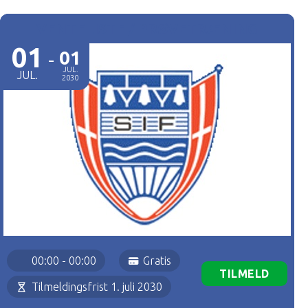
VENTELISTE / PRØVETRÆNING
01
-
01
JUL.
JUL.
2030
00:00 - 00:00
Gratis
TILMELD
Tilmeldingsfrist 1. juli 2030