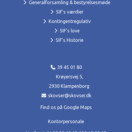
Generalforsamling & bestyrelsesmøde
SIF's værdier
Kontingentregulativ
SIF's love
SIF's Historie
Kontakt SIF
39 45 01 80
Krøyersvej 5,
2930 Klampenborg
skovser@skovser.dk
Find os på Google Maps
Kontorpersonale