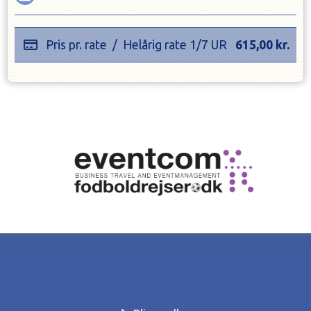
Pris pr. rate
/
Helårig rate 1/7 UR
615,00
kr.
Skovshoved Idrætsforening