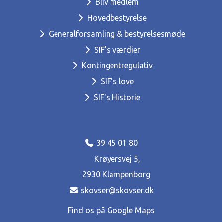
Bliv medlem
Hovedbestyrelse
Generalforsamling & bestyrelsesmøde
SIF's værdier
Kontingentregulativ
SIF's love
SIF's Historie
Kontakt SIF
39 45 01 80
Krøyersvej 5,
2930 Klampenborg
skovser@skovser.dk
Find os på Google Maps